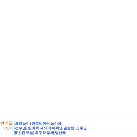
인기글
[오감놀이] 단호박이랑 놀아요.
[선수권] 팀이 하나 되어 이뤄낸 결승행, 신우근 감독이 전한 감사
X 닫기
[6년 전 오늘] 폭우 태풍.웰빙산골