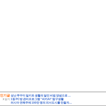
인기글
성난 쭈꾸미 밀키트 생활의 달인 비법 양념으로 만든 쭈삼불고기 레시피
1등 PC방 관리프로그램 "피카AI" 탐구생활
X 닫기
러시아 연해주에 100만 명의 피서도시를 만들자는 제안