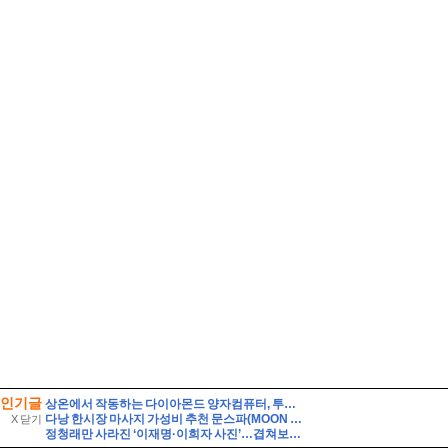
인기글
상온에서 작동하는 다이아몬드 양자컴퓨터, 투자자는 무엇을 봐야 할까?
다낭 한시장 마사지 가성비 추천 문스파(MOON SPA)
X 닫기
정청래만 사라진 ‘이재명·이희자 사진’…겹쳐보니 같은 원본