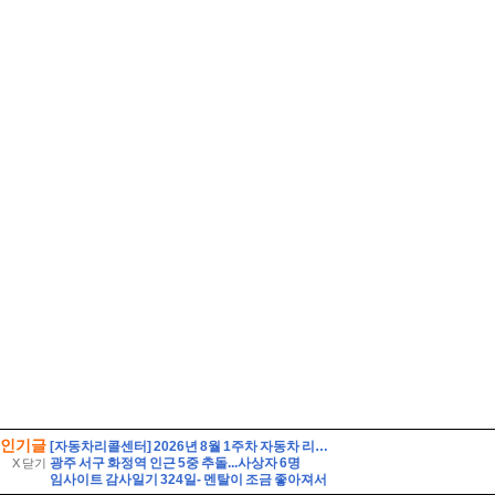
인기글
[자동차리콜센터] 2026년 8월 1주차 자동차 리콜 및 무상 수리 안내
광주 서구 화정역 인근 5중 추돌...사상자 6명
X 닫기
임사이트 감사일기 324일- 멘탈이 조금 좋아져서