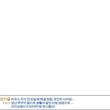
인기글
마우스 커서 안 보일 때 해결 방법, 포인터 사라짐 빠르게 복구하기!
성난 쭈꾸미 밀키트 생활의 달인 비법 양념으로 만든 쭈삼불고기 레시피
X 닫기
카카오페이 X 피카PC방 즉시할인!