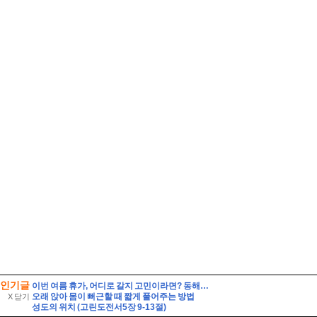
인기글
이번 여름 휴가, 어디로 갈지 고민이라면? 동해안 해수욕장 개폐장 일정 지금 바로 확인해 보세요!
오래 앉아 몸이 뻐근할 때 짧게 풀어주는 방법
X 닫기
성도의 위치 (고린도전서5장 9-13절)