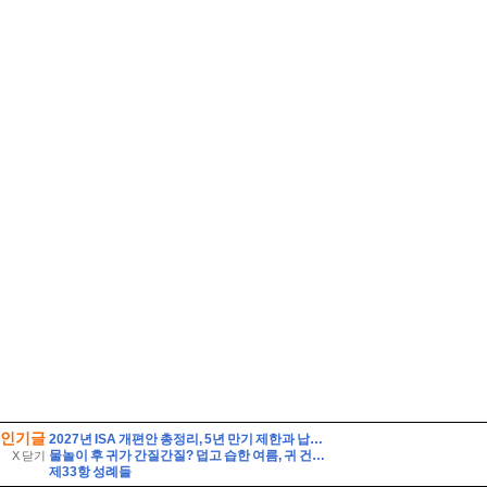
인기글
2027년 ISA 개편안 총정리, 5년 만기 제한과 납입한도 이월 폐지
물놀이 후 귀가 간질간질? 덥고 습한 여름, 귀 건강 지키는 법
X 닫기
제33항 성례들