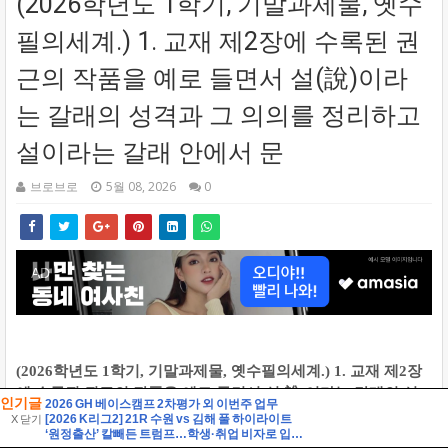
인기글
2026 GH 베이스캠프 2차평가 외 이번주 업무
[2026 K리그2] 21R 수원 vs 김해 풀 하이라이트
X 닫기
‘원정출산’ 칼빼든 트럼프…학생·취업 비자로 입국해도 해당