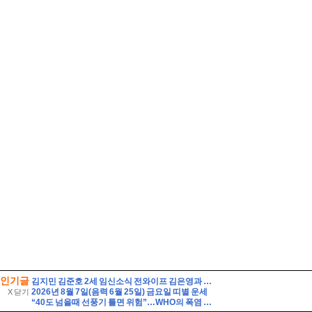
인기글
김지민 김준호 2세 임신소식 전와이프 김은영과 자녀는?
2026년 8월 7일(음력 6월 25일) 금요일 띠별 운세
X 닫기
“40도 넘을때 선풍기 틀면 위험”…WHO의 폭염 생존 수칙