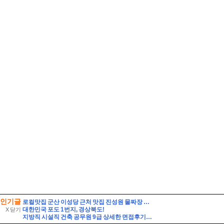
인기글
로컬맛집 군산 이성당 근처 맛집 진성원 물짜장 솔직후기, 경암동 철길마을 근처가 더 맞다.
대한민국 포도 1번지, 경상북도!
X 닫기
지방직 시설직 건축 공무원 9급 상세한 면접후기 및 기출 질문답변, 건축직 필수 정보 직무상식 정리 [시설직 건축직 공무원 면접]