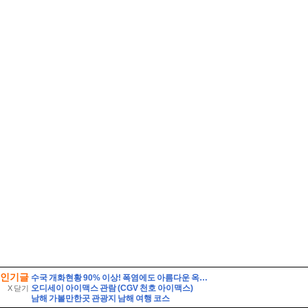
인기글
수국 개화현황 90% 이상! 폭염에도 아름다운 옥천묘목공원
오디세이 아이맥스 관람 (CGV 천호 아이맥스)
X 닫기
남해 가볼만한곳 관광지 남해 여행 코스