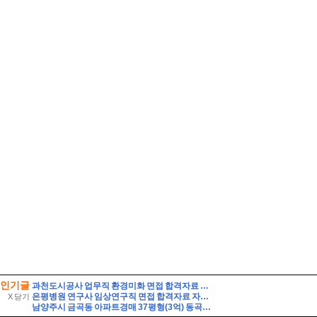
인기글
과천도시공사 업무직 환경미화 면접 합격자료 자기소개 스크립트 및 실제 면접 합격 답안
은평병원 연구사 임상연구직 면접 합격자료 자기소개 스크립트 및 실제 면접 합격 답안
X 닫기
남양주시 금곡동 아파트경매 37평형(3억) 동곡초등학교인근 금곡GS 6층 유찰1회 남양주금곡지에스아파트 부동산경매 매매