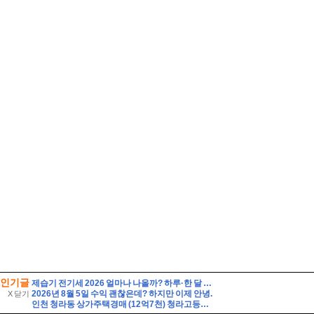
인기글
제습기 전기세 2026 얼마나 나올까? 하루·한 달 전기요금 계산법 총정리
2026년 8월 5일 수익 괜찮은데? 하지만 이제 안녕.
X 닫기
인천 청라동 상가주택경매 (12억7천) 청라고등학교인근 대지86평 건물129평 3층 다가구 근린주택 유찰1회 인천청라상가주택 법원경매 매매