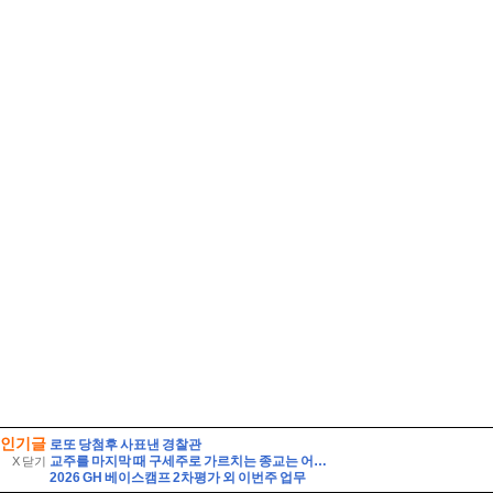
인기글
로또 당첨후 사표낸 경찰관
교주를 마지막 때 구세주로 가르치는 종교는 어떻게 되는가? 상세히
X 닫기
2026 GH 베이스캠프 2차평가 외 이번주 업무