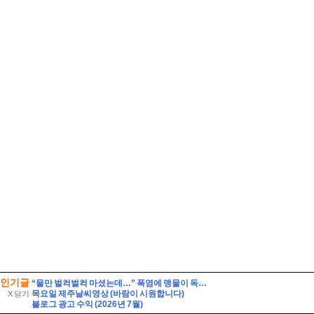
인기글
“물만 벌컥벌컥 마셨는데…” 폭염에 맹물이 독이 되는 이유
목요일 제주날씨영상 (바람이 시원합니다)
X 닫기
블로그 광고 수익 (2026년 7월)