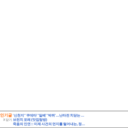
인기글
'신천지' '쿠데타' '일베' '박쥐'…난타전 치닫는 민주당 전당대회
브런치 포레 (맛집탐방)
X 닫기
죽음의 인연 :: 미제 사건의 먼지를 털어내는, 정교하게 짜인 논리 게임