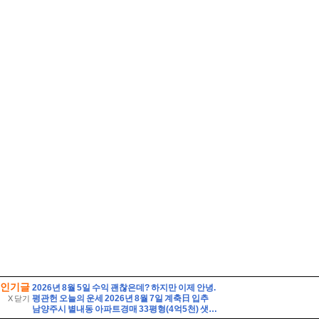
인기글
2026년 8월 5일 수익 괜찮은데? 하지만 이제 안녕.
평관헌 오늘의 운세 2026년 8월 7일 계축日 입추
X 닫기
남양주시 별내동 아파트경매 33평형(4억5천) 샛별초등학교인근 별내푸르지오 20층 유찰1회 남양주별내푸르지오아파트 법원경매 매매