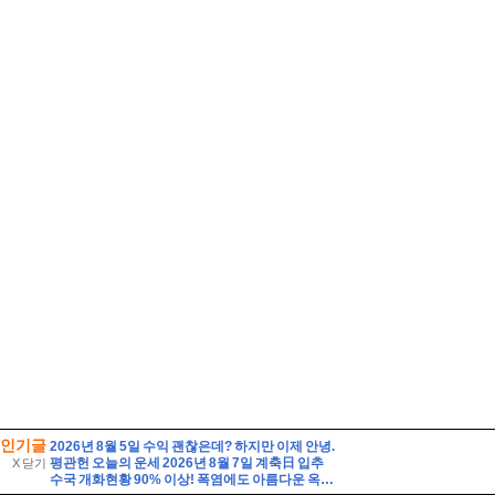
인기글
2026년 8월 5일 수익 괜찮은데? 하지만 이제 안녕.
평관헌 오늘의 운세 2026년 8월 7일 계축日 입추
X 닫기
수국 개화현황 90% 이상! 폭염에도 아름다운 옥천묘목공원