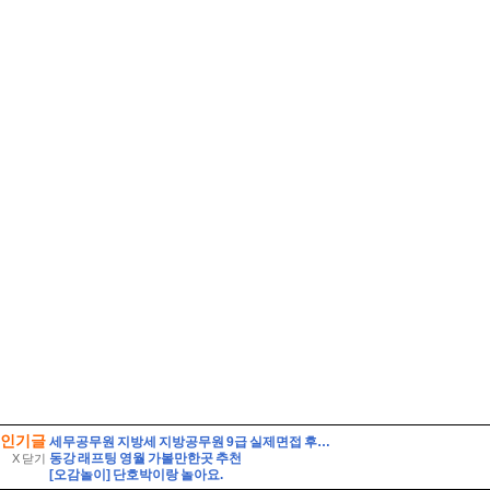
인기글
세무공무원 지방세 지방공무원 9급 실제면접 후기] 지방세 9급 지방공무원 면접 (지방공무원 9급 지방세 실제 수험자 8인의 생생한 면접 후기)
동강 래프팅 영월 가볼만한곳 추천
X 닫기
[오감놀이] 단호박이랑 놀아요.