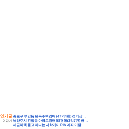
인기글
종로구 부암동 단독주택경매 (47억4천) 경기상고인근 대지260평 건물60평 2층주택 유찰1회 종로구부암동단독주택 부동산경매 매물건
남양주시 진접읍 아파트경매 58평형(3억7천) 금곡리 해밀초등학교인근 신영지웰 10층 유찰2회 급매시세 남양주진접신영지웰아파트 부동산경매 매매
X 닫기
세금혜택 물고 떠나는 서학개미 RIA 계좌 이탈