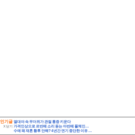
인기글
열대야 속 무더위가 관절 통증 키운다
가격인상으로 르반떼 소리 듣는 아반떼 풀체인지 사전예약 결과는 반전이었다
X 닫기
수애 왜 재혼 황후 안해? 4년간 연기 중단한 이유 ft 차기작