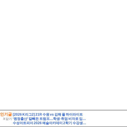
인기글
[2026 K리그2] 21R 수원 vs 김해 풀 하이라이트
‘원정출산’ 칼빼든 트럼프…학생·취업 비자로 입국해도 해당
X 닫기
수성아트피아 2026 예술아카데미 2학기 수강생 모집