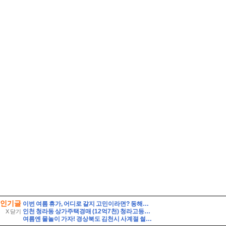
인기글
이번 여름 휴가, 어디로 갈지 고민이라면? 동해안 해수욕장 개폐장 일정 지금 바로 확인해 보세요!
인천 청라동 상가주택경매 (12억7천) 청라고등학교인근 대지86평 건물129평 3층 다가구 근린주택 유찰1회 인천청라상가주택 법원경매 매매
X 닫기
여름엔 물놀이 가자! 경상북도 김천시 사계절 썰매장