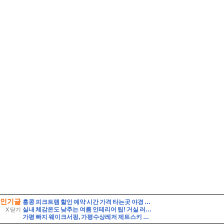
인기글
홍콩 피크트램 할인 예약 시간 가격 타는곳 야경 자리 꿀팁
실내 체감온도 낮추는 여름 인테리어 팁! 거실 러그 라탄 인테리어소품 홈데코
X 닫기
가평 빠지 웨이크서핑, 가평수상레저 제트스키 핫플