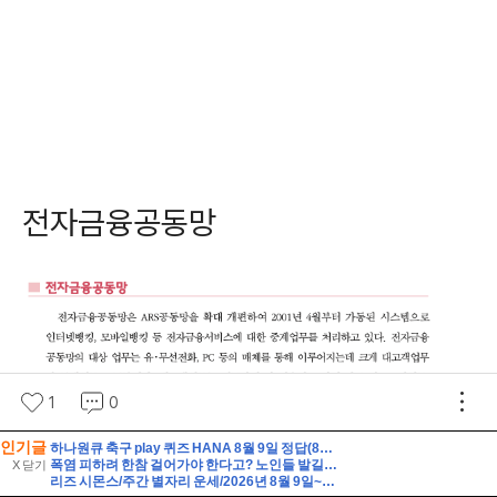
인기글
하나원큐 축구 play 퀴즈 HANA 8월 9일 정답(8월 8일(토), K리그1, 2 소속 14팀이 펼친 경기는 총 몇 경기일까요?)
폭염 피하려 한참 걸어가야 한다고? 노인들 발길 막는 ‘무더위쉼터’ 실태
X 닫기
리즈 시몬스/주간 별자리 운세/2026년 8월 9일~8월 15일/천칭·전갈·사수·염소자리