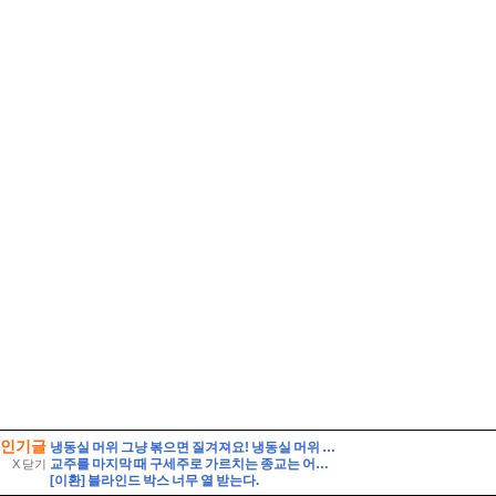
인기글
냉동실 머위 그냥 볶으면 질겨져요! 냉동실 머위 볶음 요리 할 때 주의사항
교주를 마지막 때 구세주로 가르치는 종교는 어떻게 되는가? 상세히
X 닫기
[이환] 블라인드 박스 너무 열 받는다.