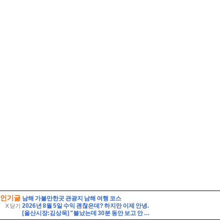
인기글
남해 가볼만한곳 관광지 남해 여행 코스
2026년 8월 5일 수익 괜찮은데? 하지만 이제 안녕.
X 닫기
[울산시장:김상욱] "불났는데 30분 동안 보고 안 해?" 김상욱 호통에 얼어붙은 회의장