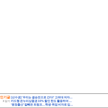
인기글
[선수권] '우리는 결승전으로 간다!' 고려대 여자축구부, 위덕대에 2-0 승리.
카드형 온누리상품권 10% 할인 한도 활용하여 여름철 장보기 식비 아끼는 법
X 닫기
‘원정출산’ 칼빼든 트럼프…학생·취업 비자로 입국해도 해당