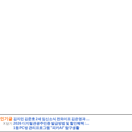
인기글
김지민 김준호 2세 임신소식 전와이프 김은영과 자녀는?
2026 디지털관광주민증 발급방법 및 할인혜택 :: 영동 가성비 여행 (영동 와인터널 및 레인보우 힐링센터 입장료 할인 등)
X 닫기
1등 PC방 관리프로그램 "피카AI" 탐구생활