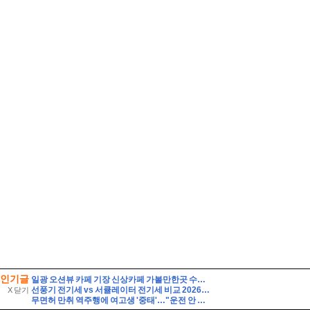
인기글
일광 오션뷰 카페 기장 신상카페 가볼만한곳 수목당 베이커리
선풍기 전기세 vs 서큘레이터 전기세 비교 2026하루 8시간 사용하면 누가 더 저렴할까?
X 닫기
무면허 만취 역주행에 여고생 '중태'…"운전 안 했다" 거짓말 뒤집은 CCTV 입수