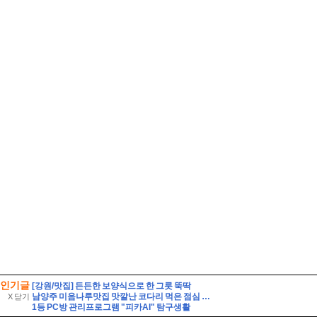
인기글
[강원/맛집] 든든한 보양식으로 한 그릇 뚝딱
남양주 미음나루맛집 맛깔난 코다리 먹은 점심 모임장소
X 닫기
1등 PC방 관리프로그램 "피카AI" 탐구생활