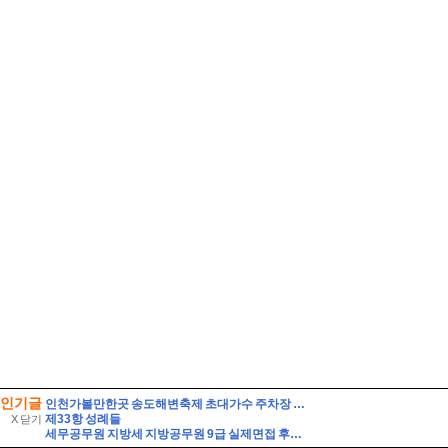
인기글
인천가볼만한곳 송도해변축제 초대가수 주차장 연수구 여행
제33항 성례들
X 닫기
세무공무원 지방세 지방공무원 9급 실제면접 후기] 지방세 9급 지방공무원 면접 (지방공무원 9급 지방세 실제 수험자 8인의 생생한 면접 후기)