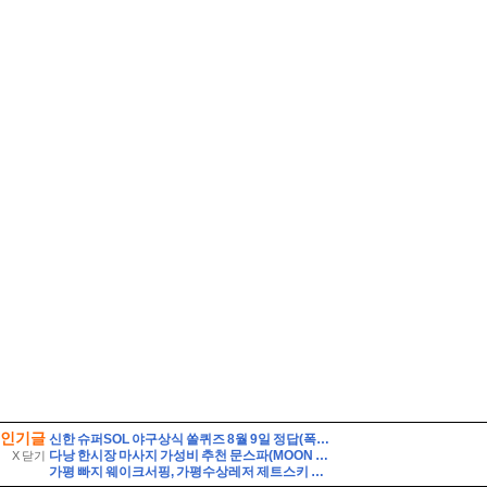
인기글
신한 슈퍼SOL 야구상식 쏠퀴즈 8월 9일 정답(폭염으로 인한 경기 취소로 2026 신한 SOL KBO 리그 가을 일정에 부담이 커졌습니다. KBO 정규시즌 한 팀당 치르는 경수는 총 몇 경기 일까요?)
다낭 한시장 마사지 가성비 추천 문스파(MOON SPA)
X 닫기
가평 빠지 웨이크서핑, 가평수상레저 제트스키 핫플