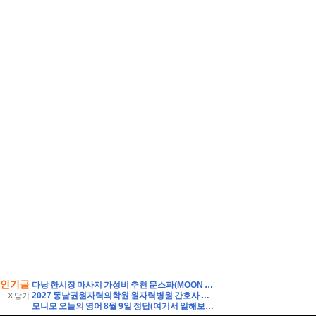
인기글
다낭 한시장 마사지 가성비 추천 문스파(MOON SPA)
2027 동남권원자력의학원 원자력병원 간호사 자소서 면접] 동남권원자력의학원 원자력병원 자소서 기반 면접 30문항과 모범답변, 임상 현장 및 면접 대비 필수 핵심용어 30선 - p
X 닫기
모니모 오늘의 영어 8월 9일 정답(여기서 일해보는 게 제 꿈이에요. 여기서 일하고 싶었어요. 승진하기를 바랍니다)