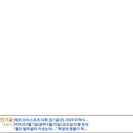
인기글
[해외 모터스포츠 대회 경기결과]- 2026 DTM 4라운드
2026년 8월 7일(음력 6월 25일) 금요일 띠별 운세
X 닫기
“물만 벌컥벌컥 마셨는데…” 폭염에 맹물이 독이 되는 이유