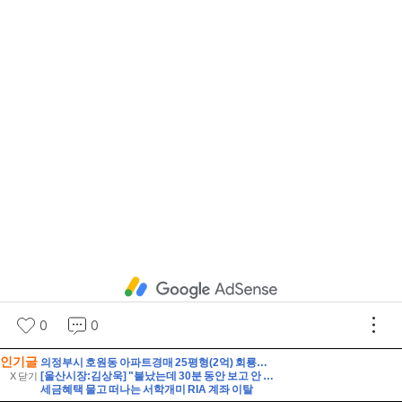
인기글
의정부시 호원동 아파트경매 25평형(2억) 회룡역인근 신원아파트 14층 유찰1회 의정부호원동신원아파트 법원경매 매매
[울산시장:김상욱] "불났는데 30분 동안 보고 안 해?" 김상욱 호통에 얼어붙은 회의장
X 닫기
세금혜택 물고 떠나는 서학개미 RIA 계좌 이탈