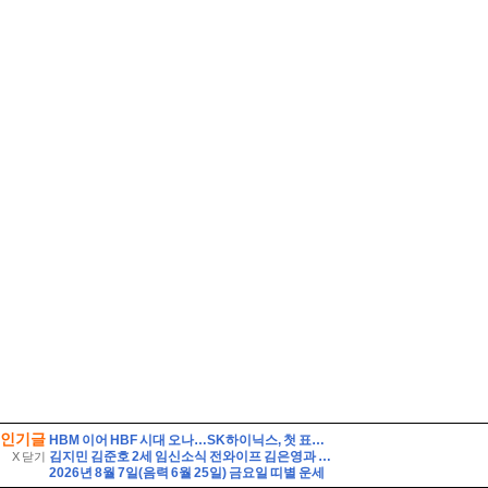
인기글
HBM 이어 HBF 시대 오나…SK하이닉스, 첫 표준규격 공개
김지민 김준호 2세 임신소식 전와이프 김은영과 자녀는?
X 닫기
2026년 8월 7일(음력 6월 25일) 금요일 띠별 운세