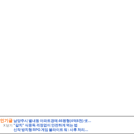
인기글
남양주시 별내동 아파트경매 46평형(4억8천) 샛별초등학교인근 별내남광하우스토리 14층 유찰1회 남양주별내남광하우스토리아파트 부동산경매 매매
"갈치" 식중독 걱정없이 안전하게 먹는 법
X 닫기
신작 방치형 RPG 게임 블라이트 워 : 사후 처리국 런칭 플레이 후기