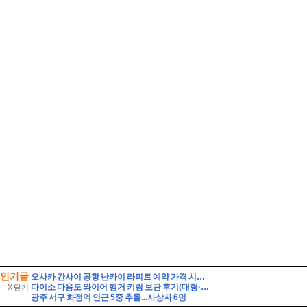
인기글
오사카 간사이 공항 난카이 라피트 예약 가격 시간표 타는법
다이소 다용도 와이어 행거 키링 보관 후기(대형·소형 비교)
X 닫기
광주 서구 화정역 인근 5중 추돌...사상자 6명