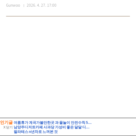
인기글
여름휴가 계곡가볼만한곳 과 물놀이 안전수칙 5가지
남양주디저트카페 사과당 가성비 좋은 달달 디저트
X 닫기
필라테스 n년차로 느껴본 것