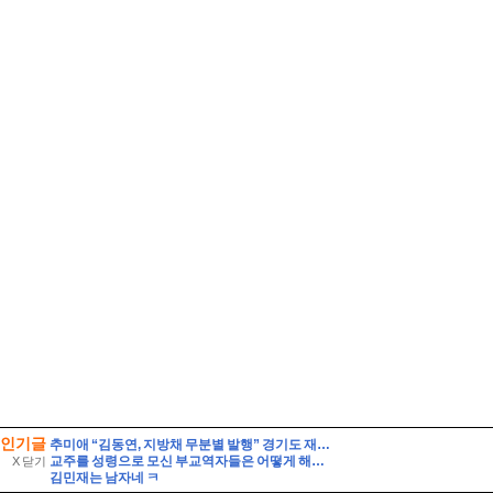
인기글
추미애 “김동연, 지방채 무분별 발행” 경기도 재정 비상 선언
교주를 성령으로 모신 부교역자들은 어떻게 해야 되는가?
X 닫기
김민재는 남자네 ㅋ