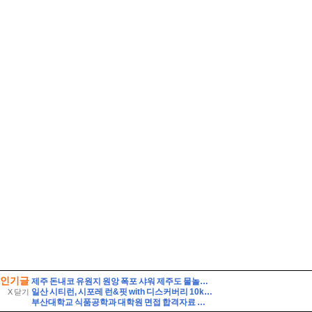
인기글
제주 돈내코 유원지 원앙 폭포 샤워 제주도 물놀이 스팟
일산 시티런, 시포레 런&핏 with 디스커버리 10km 달리기
X 닫기
부산대학교 식품공학과 대학원 면접 합격자료 자기소개 스크립트 및 실제 면접 합격 답안 - pics