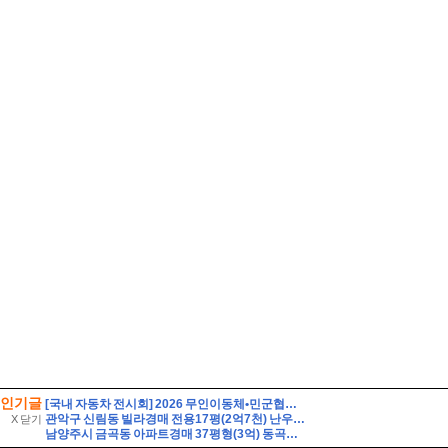
인기글
[국내 자동차 전시회] 2026 무인이동체•민군협력 엑스포 사전 등록(~8/14)
관악구 신림동 빌라경매 전용17평(2억7천) 난우초등학교인근 성진리치빌 2층 다세대주택 유찰1회 관악구신림동빌라 부동산경매 매매
X 닫기
남양주시 금곡동 아파트경매 37평형(3억) 동곡초등학교인근 금곡GS 6층 유찰1회 남양주금곡지에스아파트 부동산경매 매매