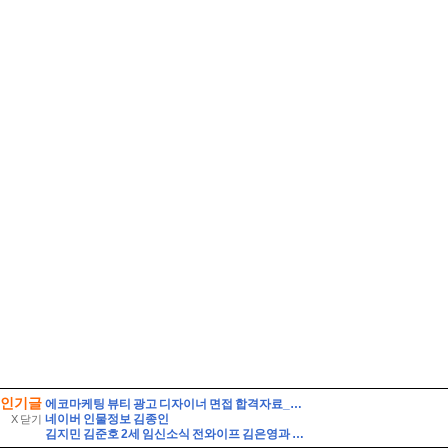
인기글
에코마케팅 뷰티 광고 디자이너 면접 합격자료_1 자기소개 스크립트 및 실제 면접 합격 답안
네이버 인물정보 김종인
X 닫기
김지민 김준호 2세 임신소식 전와이프 김은영과 자녀는?