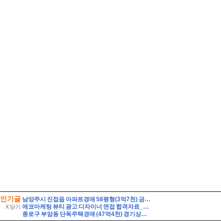
인기글
남양주시 진접읍 아파트경매 58평형(3억7천) 금곡리 해밀초등학교인근 신영지웰 10층 유찰2회 급매시세 남양주진접신영지웰아파트 부동산경매 매매
에코마케팅 뷰티 광고 디자이너 면접 합격자료_1 자기소개 스크립트 및 실제 면접 합격 답안
X 닫기
종로구 부암동 단독주택경매 (47억4천) 경기상고인근 대지260평 건물60평 2층주택 유찰1회 종로구부암동단독주택 부동산경매 매물건