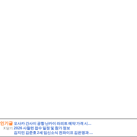
인기글
오사카 간사이 공항 난카이 라피트 예약 가격 시간표 타는법
2026 사찰런 접수 일정 및 참가 정보
X 닫기
김지민 김준호 2세 임신소식 전와이프 김은영과 자녀는?