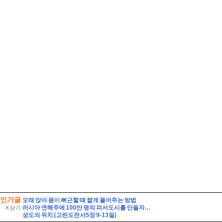
인기글
오래 앉아 몸이 뻐근할 때 짧게 풀어주는 방법
러시아 연해주에 100만 명의 피서도시를 만들자는 제안
X 닫기
성도의 위치 (고린도전서5장 9-13절)