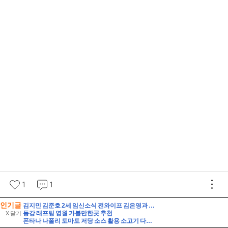
인기글
김지민 김준호 2세 임신소식 전와이프 김은영과 자녀는?
동강 래프팅 영월 가볼만한곳 추천
X 닫기
폰타나 나폴리 토마토 저당 소스 활용 소고기 다짐육 파스타 레시피 유기농 통밀면 삶는 시간 꿀팁