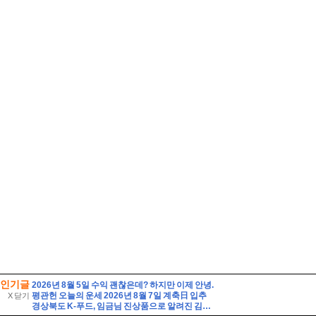
인기글
2026년 8월 5일 수익 괜찮은데? 하지만 이제 안녕.
평관헌 오늘의 운세 2026년 8월 7일 계축日 입추
X 닫기
경상북도 K-푸드, 임금님 진상품으로 알려진 김천 지례흑돼지를 소개합니다