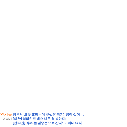
인기글
땀은 비 오듯 흘리는데 뱃살은 툭? 여름에 살이 찌는 이유
[이환] 블라인드 박스 너무 열 받는다.
X 닫기
[선수권] '우리는 결승전으로 간다!' 고려대 여자축구부, 위덕대에 2-0 승리.